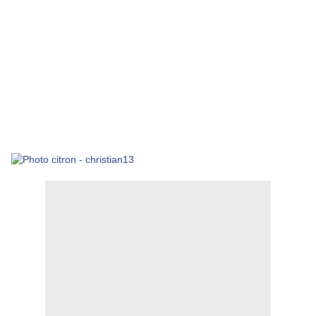
degre)pour une cuisson a blanc.
la pate sera cuite et mais ne soit pas dore.faire sortirm,
mettre au dessus la creme patissire, puis la creme au
citron
l etaler tout doucement. En fin a laide d une douille
garnir avec la meringue, faire entrer la tarte une seconde
fois au four pour que la meringue serai doree.a peu pres
4 minutes(mais surveiller).