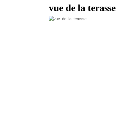
vue de la terasse
pour repondre a oumsohayb :
-
http://dattesetmi
la ville de Benidorm se trouve en España , pas loin
sauf cas chaque fois je sors avec mon appareil, le
mais bon..................