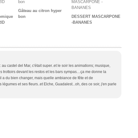
Gâteau au citron hyper
omique
bon
DESSERT MASCARPONE
ID
-BANANES
u castel del Mar, c'était super..et le soir les animations; musique,
s trottoirs devant les restos et les bars sympas....ça me donne la
t, il a du bien changer, mais quelle ambiance de fête et de
légumes et ses fleurs..et Elche, Guadalest...oh, des ce soir, j'en parle