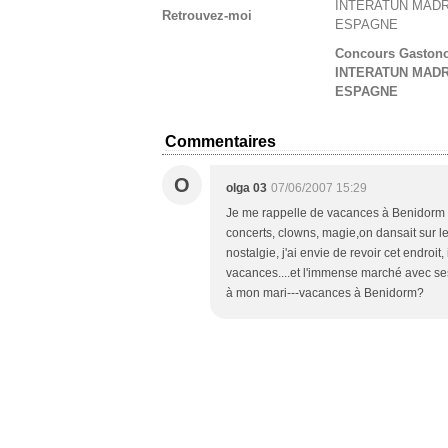
Retrouvez-moi
Concours Gaston
INTERATUN MADR
ESPAGNE
Commentaires
O
olga 03
07/06/2007 15:29
Je me rappelle de vacances à Benidorm : a
concerts, clowns, magie,on dansait sur le
nostalgie, j'ai envie de revoir cet endroi
vacances....et l'immense marché avec ses 
à mon mari---vacances à Benidorm?