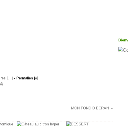
Bien
res [
…
]
- Permalien [
#
]
MON FOND D ECRAN