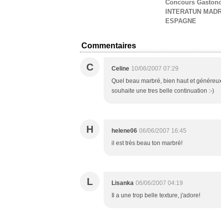
Concours Gaston
INTERATUN MADR
ESPAGNE
Commentaires
C
Celine
10/06/2007 07:29
Quel beau marbré, bien haut et généreux 
souhaite une tres belle continuation :-)
H
helene06
06/06/2007 16:45
il est très beau ton marbré!
L
Lisanka
06/06/2007 04:19
Il a une trop belle texture, j'adore!