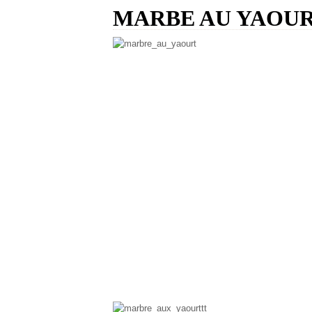
MARBE AU YAOU
c est une recette de cake : marbre avec un tres
ma petite soeur le fait souvent.
et moi aussi d ailleurs.
facile et rapide.
les ingredients:
3 oeufs.
vanille.
2 pots de sucre (utilise le pot de yaourt).
1 pot d huile
3 pots de farine.
1 pot de yaourt.moi j ai un faible pour l abricot.
1 levure chimique.
1 cuilere a soupe de cacao.
melanger a l aide d un batteur ,ou cuillere en boi
apres rajouter la farine et la levure , mettre le ya
deverser la moitie du melange dans un moule a cak
rajouter a l autre moitie, la cuillere de cacao(bie
cuir a 180 degree.
a la sortie laisser refroidir et demouler.