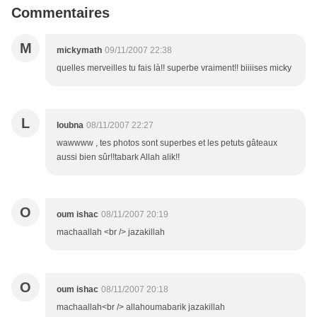
Commentaires
M
mickymath
09/11/2007 22:38
quelles merveilles tu fais là!! superbe vraiment!! biiiises micky
L
loubna
08/11/2007 22:27
wawwww , tes photos sont superbes et les petuts gâteaux
aussi bien sûr!!tabark Allah alik!!
O
oum ishac
08/11/2007 20:19
machaallah <br /> jazakillah
O
oum ishac
08/11/2007 20:18
machaallah<br /> allahoumabarik jazakillah