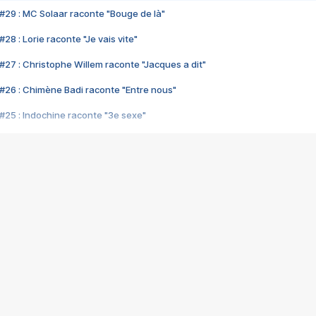
#29 : MC Solaar raconte "Bouge de là"
28 : Lorie raconte "Je vais vite"
#27 : Christophe Willem raconte "Jacques a dit"
#26 : Chimène Badi raconte "Entre nous"
#25 : Indochine raconte "3e sexe"
#24 : Zaho raconte "C'est chelou"
#23 : Patrick Bruel raconte "Au café des délices"
#22 : Kyo raconte "Le chemin"
#21 : Nolwenn Leroy raconte "Cassé"
#20 : Patrick Hernandez raconte "Born to be alive"
#19 : Lorie raconte "Près de moi"
#18 : Michael Jones raconte "A nos actes manqués" (avec Jean-Jacque