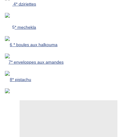
4* dziriettes
5
* mechekla
6 * boules aux halkouma
7* enveloppes aux amandes
8* pistachu