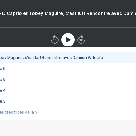
 DiCaprio et Tobey Maguire, c'est lui ! Rencontre avec Dam
bey Maguire, c'est lui ! Rencontre avec Damien Witecka
e 6
e 5
e 4
e 3
s créatrices de la VF !
e 2
e 1