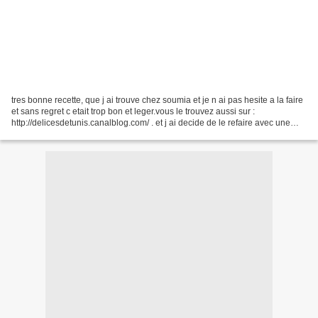
tres bonne recette, que j ai trouve chez soumia et je n ai pas hesite a la faire
et sans regret c etait trop bon et leger.vous le trouvez aussi sur :
http://delicesdetunis.canalblog.com/ . et j ai decide de le refaire avec une
farce differente a base...