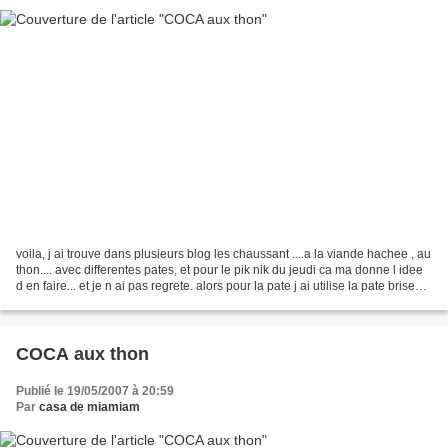
voila, j ai trouve dans plusieurs blog les chaussant ....a la viande hachee , au
thon.... avec differentes pates, et pour le pik nik du jeudi ca ma donne l idee
d en faire... et je n ai pas regrete. alors pour la pate j ai utilise la pate brisee,
comme...
COCA aux thon
Publié le 19/05/2007 à 20:59
Par
casa de miamiam