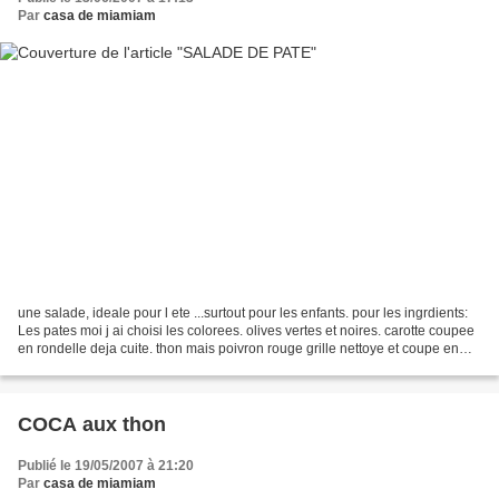
Par
casa de miamiam
une salade, ideale pour l ete ...surtout pour les enfants. pour les ingrdients:
Les pates moi j ai choisi les colorees. olives vertes et noires. carotte coupee
en rondelle deja cuite. thon mais poivron rouge grille nettoye et coupe en
des. l huile d olive...
COCA aux thon
Publié le 19/05/2007 à 21:20
Par
casa de miamiam