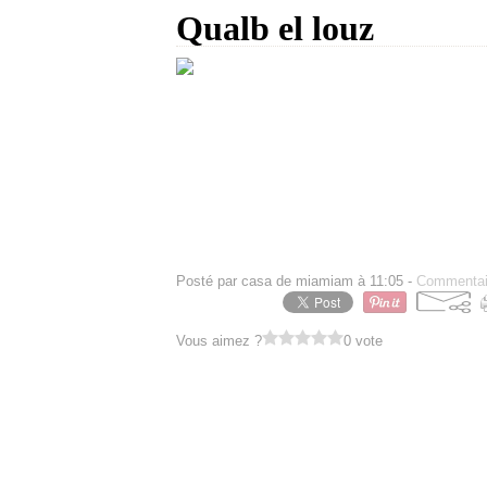
Qualb el louz
Qualb el louz. Cette recette appele aus
Se distingue au mois sacres de ramadhan
the.
considere comme une patisserie, un dess
C est une pate
a base de semoule , et 
Et en fin je les reussi , mon mari dit qu
A vous d en juger :
Posté par casa de miamiam à 11:05 -
Commentai
Vous aimez ?
0 vote