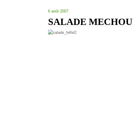
6 août 2007
SALADE MECHOU
En langue arabe , mechouia signifie gril
andalous.
Entree delicieuse, dans certains famill
preferent
en utiliser tres peu ou encore
En revenche les piments verts doux appel
Traditionnellement grilles sur le kanou
fumet a la preparation, lui offrant une 
Ideale pour l ete se deguste quand les 
marches, tres rafraichissante , cette ent
mediterraneen.
Source : rafik tlatli de mon fameux livr
Ingredients :
8 felfels poivrons rouges ou verts.
2 tomates
1 gousses d ail.
Olives noires .