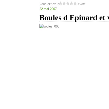
Vous aimez ?
0 vote
22 mai 2007
Boules d Epinard et
le matin j ai consulter le blog d omsohayb,ca re
sauf que y avait plus de sauman dans mon conge
alors j ai fait cette recette , il me restait de la v
pour la recette:
200 g de la viande hachee.
1 bouquet Epinard.
2 gousses d ail.
sel,poivre,cumen.
1 oeuf rajouter peu a peu.
3 portions de fromage.
farine pour enrouler.
huile pour friture.
mettre les epinards a la vapeur, apres cuisson les
mettre dans un saladier : les epinards , la viande
tout former des boules et mettre dans chaqu une
enrouler bien dans de la farine.
frir dans l huile tres chaude. les mettre sur pap