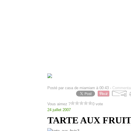
Huiles d olives.
Sel.
Paprika ,Oeufs dur, thon
pour decorer (
Preparation :
Faites griller a 200 degre , moi je prefa
tomates. Les faires tourner jusqu q ce qu
dans un sachet bet fermer ce dernier lai
Epluchez avec les doigts la peau des pi
Fendez les piments en 2 dans le sens d
tomates .a l aide d un pilon , pilez les 
Epluchez l ail et hachez le , le rajoute
Assaisonnez la salade avec
l huile d o
Decorer avec olives noires, oeufs durs.t
Posté par casa de miamiam à 00:43 -
Commentai
Vous aimez ?
0 vote
24 juillet 2007
TARTE AUX FRUI