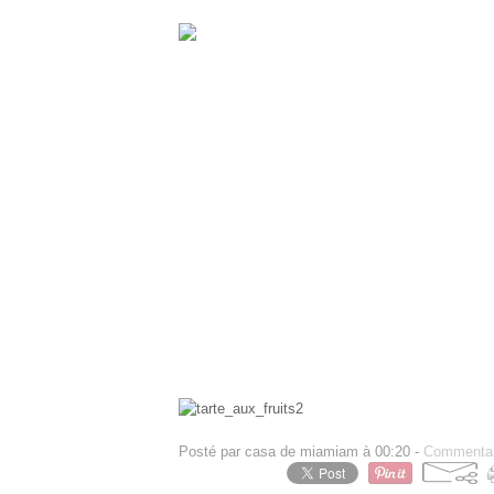
*abricot,kiwi,fruit rouge.
PREPARATION:
bien battre les oeufs ,puis rajouter 
volume.a l aide d une cuillere en b
farine sans casser les oeufs.verse
farine,faire cuire 20 a 25 min.laisser
preparer la creme patissiere,et cui
creme, laisser refroidir et reserver.
preparer le coulis de fruits rouge mo
melange(fraise,framboise,casis........
au frigidaire.
couper delicatement la genoise en 
genoise.etaler la creme patissiere , 
tout au tour du moule, puis poser les
avec le 2eme disque de genoise imbi
fruits rouge.et mettez au frigo pend
gout, (chantilly et fruits).
Posté par casa de miamiam à 00:20 -
Commentai