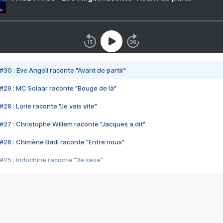
#30 : Eve Angeli raconte "Avant de partir"
#29 : MC Solaar raconte "Bouge de là"
28 : Lorie raconte "Je vais vite"
#27 : Christophe Willem raconte "Jacques a dit"
#26 : Chimène Badi raconte "Entre nous"
#25 : Indochine raconte "3e sexe"
#24 : Zaho raconte "C'est chelou"
#23 : Patrick Bruel raconte "Au café des délices"
#22 : Kyo raconte "Le chemin"