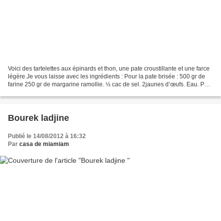
Voici des tartelettes aux épinards et thon, une pate croustillante et une farce
légère.Je vous laisse avec les ingrédients : Pour la pate brisée : 500 gr de
farine 250 gr de margarine ramollie. ½ cac de sel. 2jaunes d’œufs. Eau. Pour
la farce : Epinards...
Bourek ladjine
Publié le 14/08/2012 à 16:32
Par
casa de miamiam