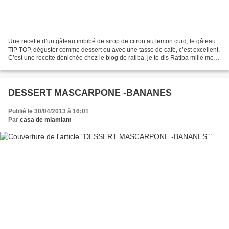
Une recette d’un gâteau imbibé de sirop de citron au lemon curd, le gâteau
TIP TOP, déguster comme dessert ou avec une tasse de café, c’est excellent.
C’est une recette dénichée chez le blog de ratiba, je te dis Ratiba mille merci
pour la recette, un...
DESSERT MASCARPONE -BANANES
Publié le 30/04/2013 à 16:01
Par
casa de miamiam