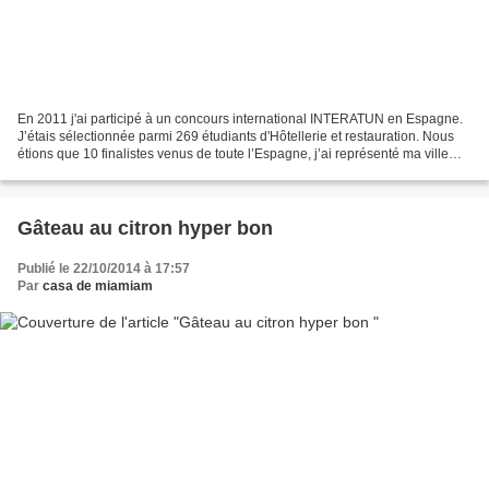
En 2011 j'ai participé à un concours international INTERATUN en Espagne.
J’étais sélectionnée parmi 269 étudiants d'Hôtellerie et restauration. Nous
étions que 10 finalistes venus de toute l’Espagne, j’ai représenté ma ville
Benidorm, mon école IES Méditeraneo...
Gâteau au citron hyper bon
Publié le 22/10/2014 à 17:57
Par
casa de miamiam