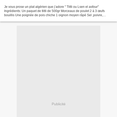
Je vous prose un plat algérien que j’adore " Tlitli ou Lsen el asfour"
Ingrédients: Un paquet de tlitli de 500gr Morceaux de poulet 2 à 3 œufs
bouillis Une poignée de pois chiche 1 oignon moyen râpé Sel ,poivre,
curcuma et bâtonnet de cannelle Un peu...
Publicité