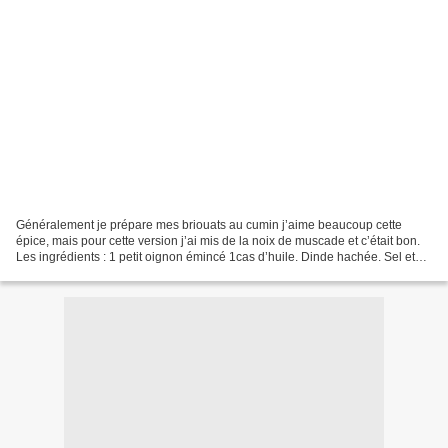
Généralement je prépare mes briouats au cumin j’aime beaucoup cette
épice, mais pour cette version j’ai mis de la noix de muscade et c’était bon.
Les ingrédients : 1 petit oignon émincé 1cas d’huile. Dinde hachée. Sel et
poivre. 1cas de persil hachée....