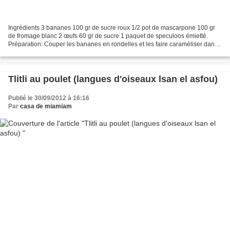
Ingrédients 3 bananes 100 gr de sucre roux 1/2 pot de mascarpone 100 gr
de fromage blanc 2 œufs 60 gr de sucre 1 paquet de speculoos émietté.
Préparation: Couper les bananes en rondelles et les faire caraméliser dans
une casserole avec le sucre roux sur...
Tlitli au poulet (langues d'oiseaux lsan el asfou)
Publié le 30/09/2012 à 16:16
Par
casa de miamiam