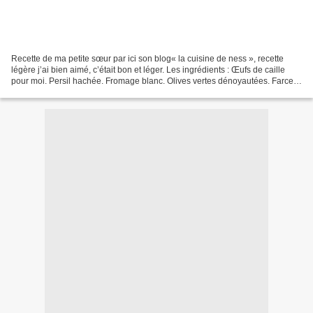
Recette de ma petite sœur par ici son blog« la cuisine de ness », recette
légère j’ai bien aimé, c’était bon et léger. Les ingrédients : Œufs de caille
pour moi. Persil hachée. Fromage blanc. Olives vertes dénoyautées. Farce
de beignet : farine lait 1cac...