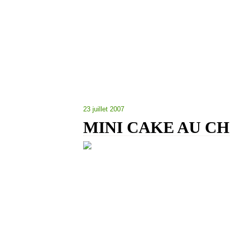
23 juillet 2007
MINI CAKE AU C
Un vrai petit delice ces cakes.faciles a 
pour les ingredients:
2 oeufs.
50g de cacao tamisee.
150 g de sucre.
150 g de farine .
80 ml d huile.