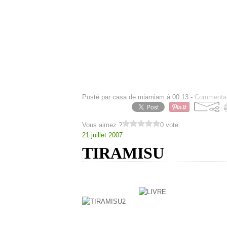
125 ml de lait.
1/2 levure chimique.
sel.
pour decorer. chocolat fondu et noix de
battre le sucre et les oeufs et le sel au
huile,lait,la farine et la levure,en fin 
15 min( a pau pres a vous d en juger) a
du chocolat fondu et noix de coco.
Posté par casa de miamiam à 00:13 -
Commentai
Vous aimez ?
0 vote
21 juillet 2007
TIRAMISU
voila mon tiramisu issu de la co
ITALIANA PASO A PASO".
ingredients:
cafe fort ou expreso : 2 tasses.