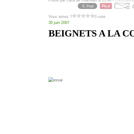
Posté par casa de miamiam à 15:00 -
Commentai
Vous aimez ?
0 vote
30 juin 2007
BEIGNETS A LA C
de bons beignets avec de la confitur
moelleux, trop bon fait maison che
la source vient de :cousinadielnadia
n
adia je te remercie du fond du coe
ca me rappel le vendeur de beignets
voila le resultat:
J ai utilise la moitie de la recette pour 12 beig
INGREDIENTS :
500 g
de farine
42 g de levure fraîche
70 g de sucre
150 ml de lait tiéde
60 g
de beurre
3 oeufs